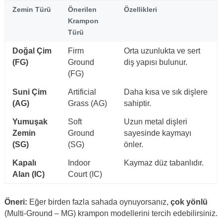
Zemin Türü
Önerilen
Özellikleri
Krampon
Türü
Doğal Çim
Firm
Orta uzunlukta ve sert
(FG)
Ground
diş yapısı bulunur.
(FG)
Suni Çim
Artificial
Daha kısa ve sık dişlere
(AG)
Grass (AG)
sahiptir.
Yumuşak
Soft
Uzun metal dişleri
Zemin
Ground
sayesinde kaymayı
(SG)
(SG)
önler.
Kapalı
Indoor
Kaymaz düz tabanlıdır.
Alan (IC)
Court (IC)
Öneri:
Eğer birden fazla sahada oynuyorsanız,
çok yönlü
(Multi-Ground – MG) krampon modellerini tercih edebilirsiniz.