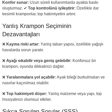
Konfor sunar:
Uzun süreli kullanımlarda ayakta baskı
oluşturmaz. ✔
Top kontrolünü iyileştirir:
Özellikle dar
kesimli kramponlar, top hakimiyetini artırır.
Yanlış Krampon Seçiminin
Dezavantajları
❌
Kayma riski artar:
Yanlış taban yapısı, özellikle yağışlı
havalarda sorun yaratır.
❌
Ayağı sıkabilir veya geniş gelebilir:
Konforsuz bir
krampon, oyunda dikkatinizi dağıtır.
❌
Yaralanmalara yol açabilir:
Ayak bileği burkulmaları ve
nasırlar kaçınılmaz olabilir.
❌
Top hakimiyeti düşer:
Yanlış malzeme veya yapı, top
hissiyatınızı olumsuz etkiler.
Sıkça Sorulan Sorular (SSS)