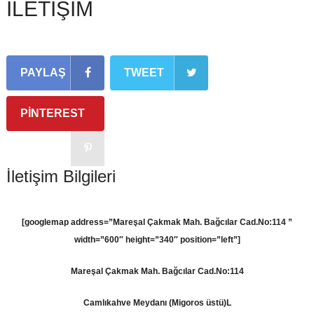
İLETİŞİM
PAYLAŞ
TWEET
PINTEREST
İletişim Bilgileri
[googlemap address=”Mareşal Çakmak Mah. Bağcılar Cad.No:114 ”
width=”600″ height=”340″ position=”left”]
Mareşal Çakmak Mah. Bağcılar Cad.No:114
Camlıkahve Meydanı (Migoros üstü)L