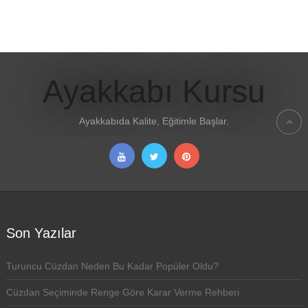
Ayakkabı Kursu
Ayakkabıda Kalite, Eğitimle Başlar.
Son Yazılar
Turuncu Cüzdan Neden Bu Kadar Popüler Oldu?
Cüzdan Seçiminde Renge Göre Karar Verme Rehberi