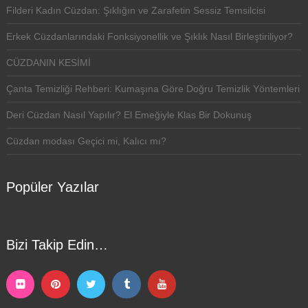
Filderi Kadın Cüzdan: Şıklığın ve Zarafetin Sessiz Temsilcisi
Erkek Cüzdanlarındaki Fonksiyonellik ve Şıklık Nasıl Birleştiriliyor?
CÜZDANIN KESİMİ
Çanta Temizliği Rehberi: Kumaşına Göre Doğru Temizlik Yöntemleri
Deri Cüzdan Nasıl Yapılır? El Emeğiyle Klas Bir Dokunuş
Cüzdan modası Geçici mi, Kalıcı mı?
Popüler Yazılar
Bizi Takip Edin…