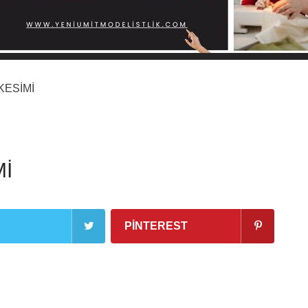
KESİMİ
Mİ
PINTEREST