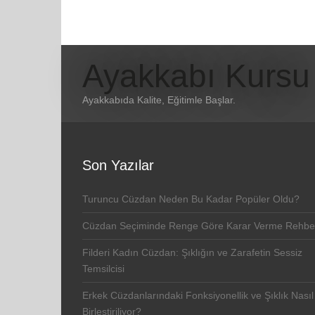
Ayakkabı Kursu
Ayakkabıda Kalite, Eğitimle Başlar.
Son Yazılar
Turuncu Cüzdan Neden Bu Kadar Popüler Oldu?
Cüzdan Seçiminde Renge Göre Karar Verme Rehbe
Filderi Kadın Cüzdan: Şıklığın ve Zarafetin Sessiz
Temsilcisi
Erkek Cüzdanlarındaki Fonksiyonellik ve Şıklık Nasıl
Birleştiriliyor?