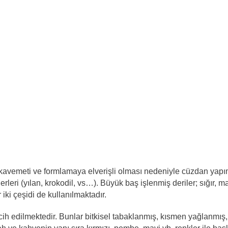
ı, mukavemeti ve formlamaya elverişli olması nedeniyle cüzdan ya
ğerleri (yılan, krokodil, vs…). Büyük baş işlenmiş deriler; sığır, 
ki çeşidi de kullanılmaktadır.
tercih edilmektedir. Bunlar bitkisel tabaklanmış, kısmen yağlanm