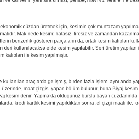
h ve kahvenin yanı sıra kırmızı, pembe, mavi vb. renkler ile baskıl
e ekonomik cüzdan üretmek için, kesimin çok muntazam yapılmas
lmalıdır. Makinede kesim; hatasız, firesiz ve zamandan kazanmayı
llerin benzerlik gösteren parçaların da, ortak kesim kalıpları kul
 deri kullanılacaksa elde kesim yapılabilir. Seri üretim yapılan
kalıpları ile kesim yapılmıştır.
de kullanılan araçlarda gelişmiş, birden fazla işlemi aynı anda 
n üzerinde, maat çizgisi yapan bölüm bulunur; buna Biyaj kesim b
iyaj kesim denir. Yapmakta olduğunuz burslu bayan cüzdanında kre
arda, kredi kartlık kesimi yapıldıktan sonra ,el çizgi maatı ile, kre