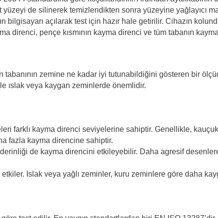
est yüzeyi de silinerek temizlendikten sonra yüzeyine yağlayıcı ma
 bilgisayarı açılarak test için hazır hale getirilir. Cihazın kolund
yma direnci, pençe kısmının kayma direnci ve tüm tabanın kayma 
tabanının zemine ne kadar iyi tutunabildiğini gösteren bir ölç
le ıslak veya kaygan zeminlerde önemlidir.
ri farklı kayma direnci seviyelerine sahiptir. Genellikle, kauç
a fazla kayma direncine sahiptir.
erinliği de kayma direncini etkileyebilir. Daha agresif desenle
etkiler. Islak veya yağlı zeminler, kuru zeminlere göre daha kay