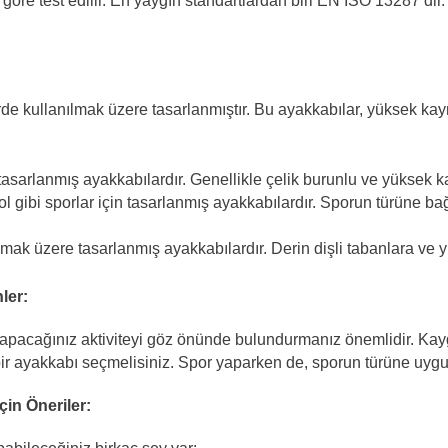
 göre test edilir. En yaygın standartlardan biri EN ISO 13287’dir.
rde kullanılmak üzere tasarlanmıştır. Bu ayakkabılar, yüksek ka
 tasarlanmış ayakkabılardır. Genellikle çelik burunlu ve yüksek k
l gibi sporlar için tasarlanmış ayakkabılardır. Sporun türüne bağ
mak üzere tasarlanmış ayakkabılardır. Derin dişli tabanlara ve y
ler:
apacağınız aktiviteyi göz önünde bulundurmanız önemlidir. Kay
bir ayakkabı seçmelisiniz. Spor yaparken de, sporun türüne uygu
in Öneriler: