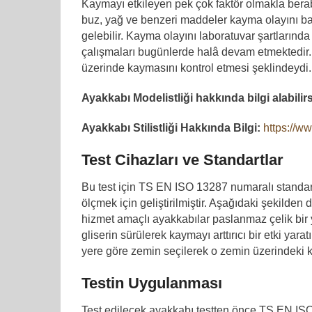
Kaymayı etkileyen pek çok faktör olmakla ber
buz, yağ ve benzeri maddeler kayma olayını b
gelebilir. Kayma olayını laboratuvar şartlarınd
çalışmaları bugünlerde halâ devam etmektedir. İ
üzerinde kaymasını kontrol etmesi şeklindeydi
Ayakkabı Modelistliği hakkında bilgi alabilirs
Ayakkabı Stilistliği Hakkında Bilgi:
https://ww
Test Cihazları ve Standartlar
Bu test için TS EN ISO 13287 numaralı standart 
ölçmek için geliştirilmiştir. Aşağıdaki şekilden 
hizmet amaçlı ayakkabılar paslanmaz çelik bir
gliserin sürülerek kaymayı arttırıcı bir etki ya
yere göre zemin seçilerek o zemin üzerindeki k
Testin Uygulanması
Test edilecek ayakkabı testten önce TS EN ISO 