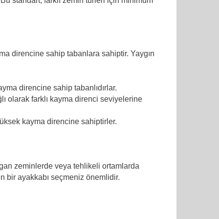
 Bu standart, farklı zemin türleri için minimum
yma direncine sahip tabanlara sahiptir. Yaygın
ayma direncine sahip tabanlıdırlar.
lı olarak farklı kayma direnci seviyelerine
üksek kayma direncine sahiptirler.
gan zeminlerde veya tehlikeli ortamlarda
n bir ayakkabı seçmeniz önemlidir.