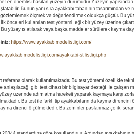
aber en önemlisi basılan yüzeyin durumudur.Yüzeyin yapısından
aşlatabilir. Bunun yanı sıra ayakkabı tabanının tasarımından 
a gözlemlemek ölçmek ve değerlendirmek oldukça güçtür. Bu yüzde
lk önceleri kullanılan test yöntemi, eğik bir yüzey üzerine çıkar
. Bu yüzey ıslatılarak veya başka maddeler sürülerek kayma day
iniz:
https://www.ayakkabimodelistligi.com/
w.ayakkabimodelistligi.com/ayakkabi-stilistligi.php
referans olarak kullanılmaktadır. Bu test yöntemi özellikle tek
de anlaşılacağı gibi test cihazı bir bilgisayar desteği ile çalışan
 yüzey üzerinde adım atma hareketi yaparak kaymaya karşı zorl
ratılmaktadır. Bu test ile farklı tip ayakkabıların da kayma direnc
ayma direnci ölçülmektedir. Bu zeminler paslanmaz çelik, seramik
20344 standardına göre koşullandırılır. Ardından ayakkabının tab