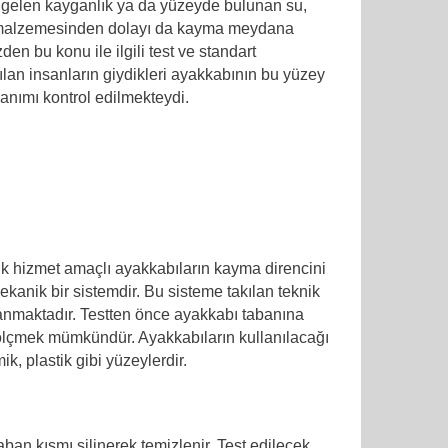
 gelen kayganlık ya da yüzeyde bulunan su,
ve malzemesinden dolayı da kayma meydana
n bu konu ile ilgili test ve standart
tılan insanların giydikleri ayakkabının bu yüzey
anımı kontrol edilmekteydi.
nik hizmet amaçlı ayakkabıların kayma direncini
 mekanik bir sistemdir. Bu sisteme takılan teknik
anmaktadır. Testten önce ayakkabı tabanına
ini ölçmek mümkündür. Ayakkabıların kullanılacağı
, plastik gibi yüzeylerdir.
an kısmı silinerek temizlenir. Test edilecek