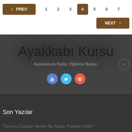
Yazı
PREV
1
2
3
4
5
6
7
sayfalaması
NEXT
Ayakkabı Kursu
Ayakkabıda Kalite, Eğitimle Başlar.
Son Yazılar
Turuncu Cüzdan Neden Bu Kadar Popüler Oldu?